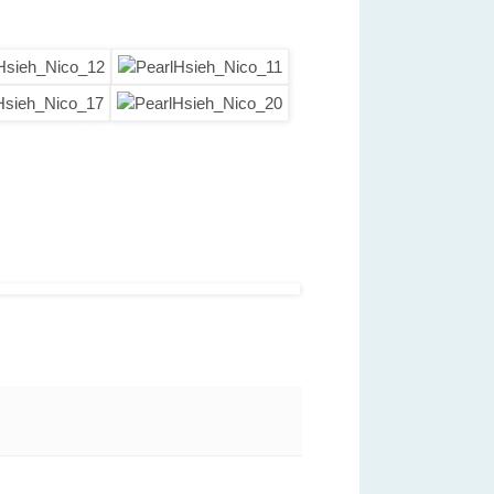
山公證
百日 寶寶個人寫真 個人藝術照
nyvale Palo Alto San Jose
國婚紗 舊金山婚紗 舊金山婚禮 北加州婚攝
aiwanese photographer
San Francisco