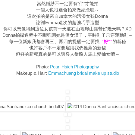
當然婚紗不一定要有"伴"才能拍
一個人也很適合拍來做紀念喔～
這次拍的是來自加拿大的活潑女孩Donna
謝謝Emma這次的超強巧手造型
你可以想像得到這位女孩前一天還在山裡爬山露營好幾天嗎？XD
Donna拍攝過程中不斷強調她是個女漢子，平時鞋子只穿運動鞋～
每一位新娘我都會再三、再四的提醒一定要找
""好""
的新秘
也許客戶不一定要雇用我們推薦的新秘
但好的新秘真的是可以讓客人從路人馬上變仙女唷～
Photo:
Pearl Hsieh Photography
Makeup & Hair:
Emmachuang bridal make up studio