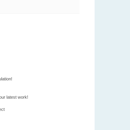
ulation!
our latest work!
ct