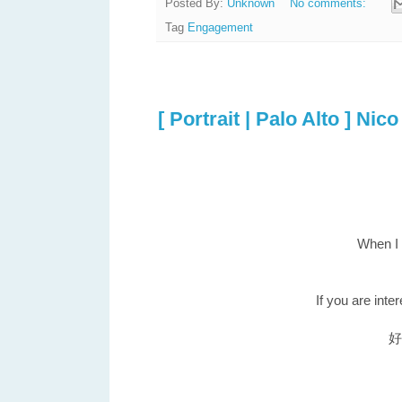
Posted By:
Unknown
No comments:
Tag
Engagement
2015/08/14
[ Portrait | Palo Alto ] Nico
When I 
If you are int
好