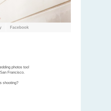
y
Facebook
edding photos too!
l San Francisco.
is shooting?