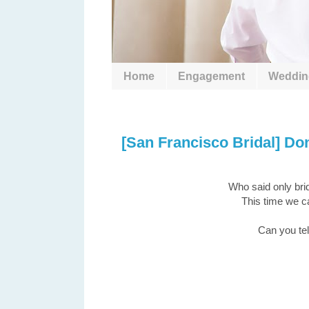
Home
Engagement
Weddin
2015/08/17
[San Francisco Bridal] Do
Who said only bri
This time we ca
Can you tel