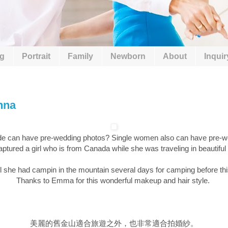
g
Portrait
Family
Newborn
About
Inquir
nna
de can have pre-wedding photos? Single women also can have pre-w
ptured a girl who is from Canada while she was traveling in beautifu
l she had campin in the mountain several days for camping before th
Thanks to Emma for this wonderful makeup and hair style.
美麗的舊金山適合旅遊之外，也非常適合拍婚紗。