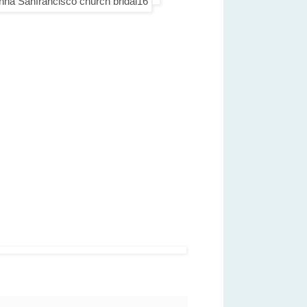
 舊金山公證
百日 寶寶 單身婚紗
nyvale Palo Alto San Jose
國婚紗 舊金山婚紗 舊金山婚禮 北加州婚攝
aiwanese photographer
San Francisco